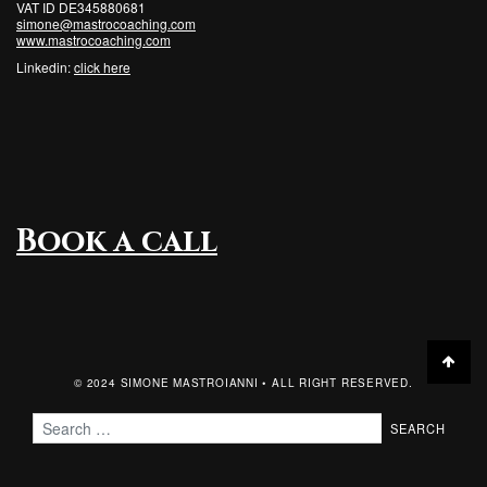
VAT ID DE345880681
simone@mastrocoaching.com
www.mastrocoaching.com
Linkedin:
click here
Book a call
Back t
© 2024 SIMONE MASTROIANNI • ALL RIGHT RESERVED.
Search