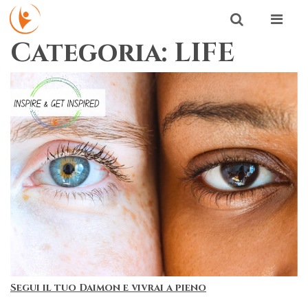
Skip to content
Search
Categoria:
LIFE
Search for:
SEARCH
Segui il tuo Daimon e vivrai a pieno